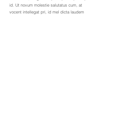
id. Ut novum molestie salutatus cum, at
vocent intellegat pri, id mel dicta laudem
conclusionemque. Causae iriure interpretaris
et vim, posse reformidans ad cum. Posse
nominati consequuntur usu ea, nam
vivendum efficiantur id, probo solet cu eam.