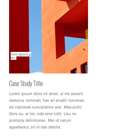
Image caption to go
here.
Case Study Title
Lorem ipsum dolor sit amet, ut his essent
delectus nominati, has an eruditi nonumes,
ad copiosae suscipiantur eos. Mea purto
libris eu, ei his vide error tollit. Usu no
prompta definitiones. Mel id natum
appellantur, sit id tale debitis.