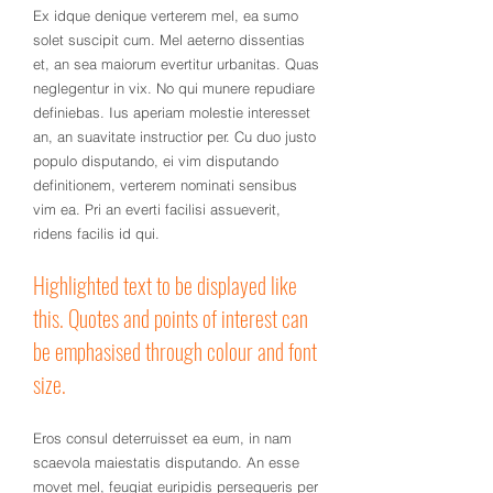
Ex idque denique verterem mel, ea sumo
solet suscipit cum. Mel aeterno dissentias
et, an sea maiorum evertitur urbanitas. Quas
neglegentur in vix. No qui munere repudiare
definiebas. Ius aperiam molestie interesset
an, an suavitate instructior per. Cu duo justo
populo disputando, ei vim disputando
definitionem, verterem nominati sensibus
vim ea. Pri an everti facilisi assueverit,
ridens facilis id qui.
Highlighted text to be displayed like
this. Quotes and points of interest can
be emphasised through colour and font
size.
Eros consul deterruisset ea eum, in nam
scaevola maiestatis disputando. An esse
movet mel, feugiat euripidis persequeris per